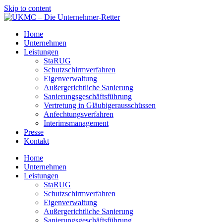
Skip to content
Home
Unternehmen
Leistungen
StaRUG
Schutzschirmverfahren
Eigenverwaltung
Außer­gericht­liche Sanierung
Sanier­ungs­geschäfts­führung
Vertre­tung in Gläubiger­aus­schüssen
Anfecht­ungs­verfahren
Interims­manage­ment
Presse
Kontakt
Home
Unternehmen
Leistungen
StaRUG
Schutzschirmverfahren
Eigenverwaltung
Außer­gericht­liche Sanierung
Sanier­ungs­geschäfts­führung