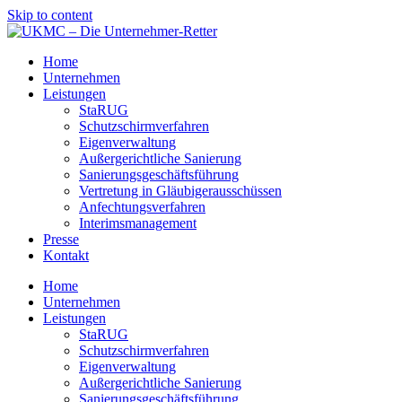
Skip to content
Home
Unternehmen
Leistungen
StaRUG
Schutzschirmverfahren
Eigenverwaltung
Außer­gericht­liche Sanierung
Sanier­ungs­geschäfts­führung
Vertre­tung in Gläubiger­aus­schüssen
Anfecht­ungs­verfahren
Interims­manage­ment
Presse
Kontakt
Home
Unternehmen
Leistungen
StaRUG
Schutzschirmverfahren
Eigenverwaltung
Außer­gericht­liche Sanierung
Sanier­ungs­geschäfts­führung